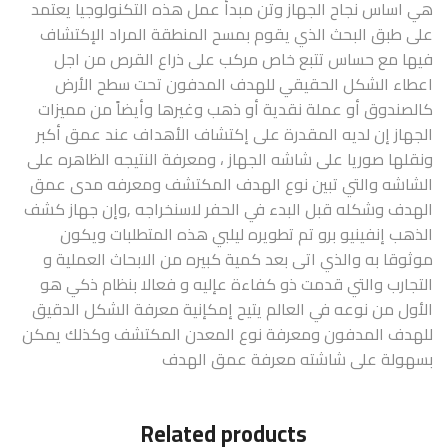
هي اساس نجاح الجهاز وتن مبدأ عمل هذه التكنولوجيا يعتمد
على طبق البحث الذي يقوم بمسح المنطقة المراد الإكتشاف
فيها مع حساس تتبع خاص مركب على ذراع القرص من اجل
اعطاء الشكل الحقيقي للهدف المدفون تحت سطح الأرض
كالصندوق أو عملة نقدية أو ذهب وغيرها وأيضاً من مميزات
الجهاز إن لديه المقدرة على إكتشاف الأهداف عند عمق أكبر
ونقلها صوريا على شاشه الجهاز ، ومعرفة النتيجه الظاهره على
الشاشه والتي تبين نوع الهدف المكتشف ومعرفه مدى عمق
الهدف وشكله قبل البدء في الحفر لاسنخراجه ,وإن جهاز كشف
الذهب إنفينيو برو تم تطويره ليلبي هذه المتطلبات ويكون
موثوقا به والذي اتى بعد كمية كبيره من الابحاث العملية و
التجارب والتي قدمت ذو كفاءة عإليه و فعالا بنظام ذكي هو
الأول من نوعه في العالم يتيح إمكإنية معرفة الشكل الدقيق
للهدف المدفون ومعرفة نوع المعدن المكتشف وكذلك يمكن
بسهولة على شاشته معرفة عمق الهدف
Related products