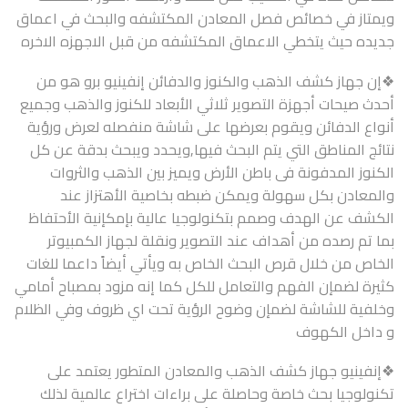
ويمتاز في خصائص فصل المعادن المكتشفه والبحث في اعماق
جديده حيث يتخطي الاعماق المكتشفه من قبل الاجهزه الاخره
❖إن جهاز كشف الذهب والكنوز والدفائن إنفينيو برو هو من
أحدث صيحات أجهزة التصوير ثلاثي الأبعاد للكنوز والذهب وجميع
أنواع الدفائن ويقوم بعرضها على شاشة منفصله لعرض ورؤية
نتائج المناطق التي يتم البحث فيها,ويحدد ويبحث بدقة عن كل
الكنوز المدفونة فى باطن الأرض ويميز بين الذهب والثروات
والمعادن بكل سهولة ويمكن ضبطه بخاصية الأهتزاز عند
الكشف عن الهدف وصمم بتكنولوجيا عالية بإمكإنية الأحتفاظ
بما تم رصده من أهداف عند التصوير ونقلة لجهاز الكمبيوتر
الخاص من خلال قرص البحث الخاص به ويأتي أيضاً داعما للغات
كثيرة لضمإن الفهم والتعامل للكل كما إنه مزود بمصباح أمامي
وخلفية للشاشة لضمإن وضوح الرؤية تحت اي ظروف وفي الظلام
و داخل الكهوف
❖إنفينيو جهاز كشف الذهب والمعادن المتطور يعتمد على
تكنولوجيا بحث خاصة وحاصلة على براءات اختراع عالمية لذلك