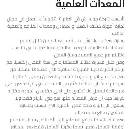
المعدات العلمية
تأسست شركة جولد رش في العام 2010 وبدأت العمل في مجال
تجارة أجهزة كشف الذهب والمعادن ومعدات المناجم وتصفية
الذهب
وحازت شركة جولد رش على ثقة العملاء من خلال تقديم
المنتجات المطلوبة بالجودة العالية والمواصفات التي تتناسب
وتتلائم مع جميع العملاء وبيئة العمل
ومن خلال مسيرة عطائنا المستمتره في هذا المجال إكتسبنا مع
تراكم الخبرات لدينا المهارات الكافيه التي صقلناها لتمكننا من
معرفة جميع انواع اجهزه الكشف والمعادن ومدى كفائتها
وجودتها حيث ان هنالك الكثير من المنتجات التي تم تصنيعها هي
غير صالحة للعمل ولا تحتوي على ادنى مقاييس الجوده مقارنه
بغيرها حيث ان غرض المصانع منها هو جني الأرباح فقط ولا
يسعون الى إثبات صحة عمل الأجهزة التي تتسبب بخسارة
المشتري مبالغ مالية طائلة
وبعد تلك التعاملات مع المصانع التي تأكدنا من فشل منتجاتها
اوقفنا التعامل معها تماما وقرننا التعامل فقط مع المصانع